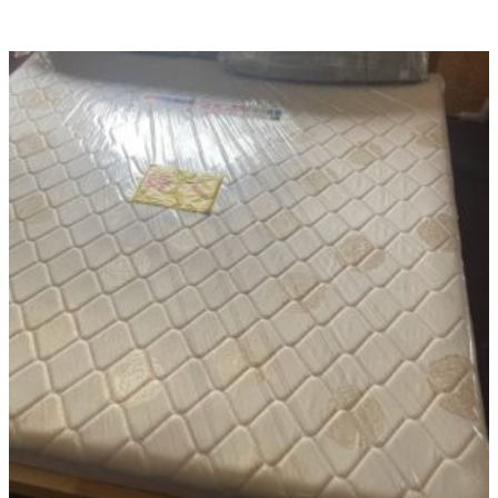
多
種
款
式。
可
在
產
品
頁
面
選
擇
選
項