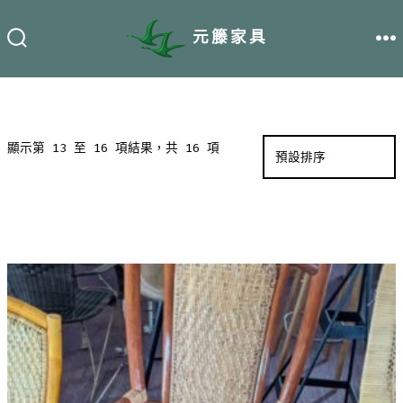
跳
元籐家具
至
搜
選
尋
單
主
切
換
要
開
關
內
容
顯示第 13 至 16 項結果，共 16 項