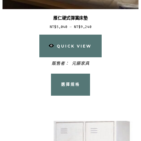
雁仁硬式彈簧床墊
價
NT$
5,040
–
NT$
9,240
格
範
QUICK VIEW
圍：
NT$5,040
販售者：
元籐家具
到
此
NT$9,240
產
選擇規格
品
有
多
種
款
式。