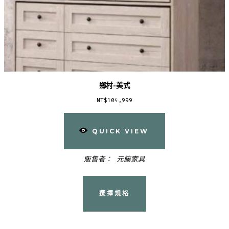
鄉村-美式
NT$
104,999
QUICK VIEW
販售者：
元籐家具
此
產
選擇規格
品
有