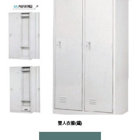
可
在
產
品
頁
面
選
擇
選
項
雙人衣櫥(鐵)